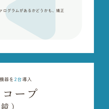
ファログラムがあるかどうかも、矯正
。
機器を
2台
導入
スコープ
鏡）