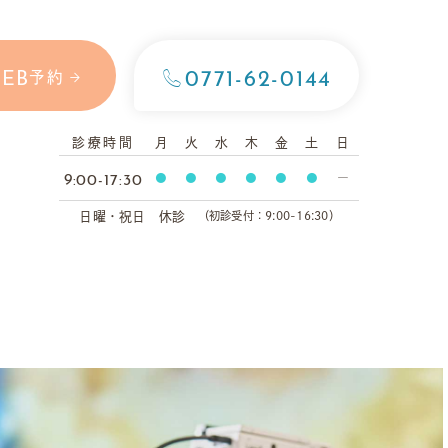
0771-62-0144
EB
予約
診療時間
月
火
水
木
金
土
日
9:00-17:30
●
●
●
●
●
●
ー
日曜・祝日 休診
（初診受付：9:00-16:30）