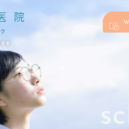
W
歯医者
sc