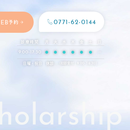
0771-62-0144
予約
EB
診療時間
月
火
水
木
金
土
日
9:00-17:30
●
●
●
●
●
●
ー
日曜・祝日 休診
（初診受付：9:00-16:30）
holarship