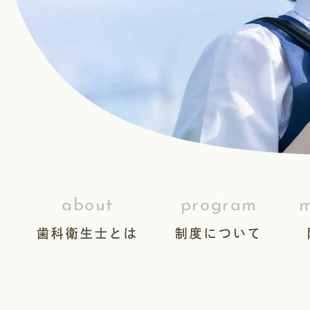
about
program
m
歯科衛生士とは
制度について