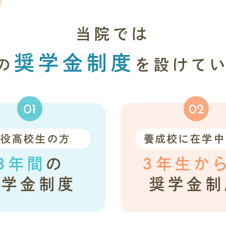
当院では
奨学金制度
の
を設けて
現役高校生の方
養成校に在学中
3年間
の
3年生か
奨学金制度
奨学金制