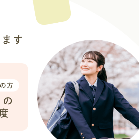
います
の方
ら
の
度