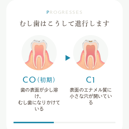
PROGRESSES
むし歯はこうして進行します
CO
C1
（初期）
歯の表面が少し
溶
表面のエナメル質に
む
け、
小さな穴が
開いてい
むし歯に
なりかけて
る
冷
いる