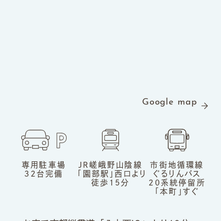
Google map
専用駐車場
JR嵯峨野山陰線
市街地循環線
32台完備
「園部駅」
西口より
ぐるりんバス
徒歩15分
20系統
停留所
「本町」すぐ