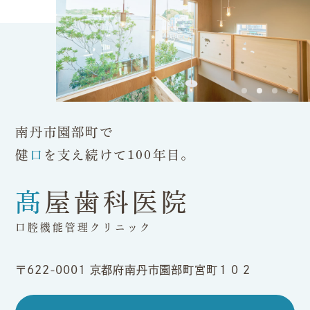
南丹市園部町で
健
口
を支え続けて100年目。
髙屋歯科医院
口腔機能管理クリニック
〒622-0001
京都府南丹市園部町宮町１０２