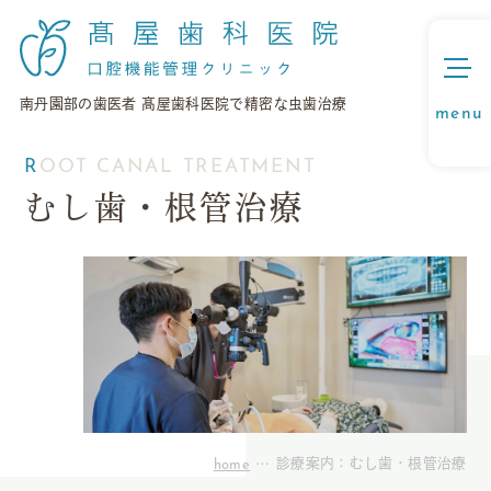
南丹園部の歯医者 髙屋歯科医院で精密な虫歯治療
ROOT CANAL TREATMENT
むし歯・
根管治療
home
診療案内：むし歯・根管治療