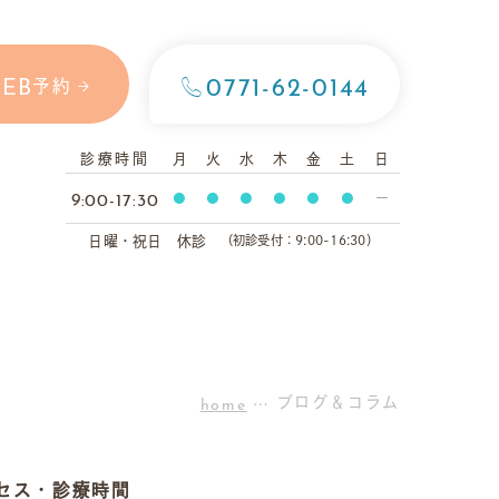
0771-62-0144
EB
予約
診療時間
月
火
水
木
金
土
日
9:00-17:30
●
●
●
●
●
●
ー
日曜・祝日 休診
（初診受付：9:00-16:30）
home
ブログ＆コラム
セス・
診療時間