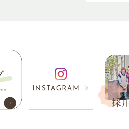
グ
INSTAGRAM
umn
採