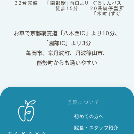
32台完備
「園部駅」
西口より
ぐるりんバス
徒歩15分
20系統
停留所
「本町」すぐ
お車で京都縦貫道「八木西IC」より10分、
「園部IC」より3分
亀岡市、京丹波町、丹波篠山市、
能勢町からも通いやすい
当院について
初めての方へ
院長・スタッフ紹介