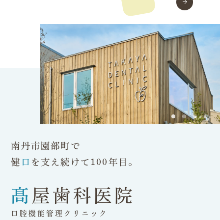
南丹市園部町で
健
口
を支え続けて100年目。
髙屋歯科医院
口腔機能管理クリニック