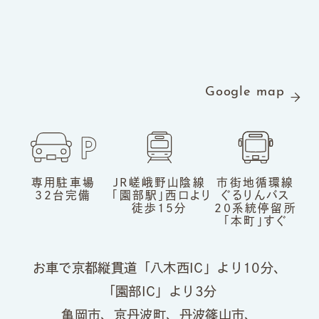
Google map
専用駐車場
JR嵯峨野山陰線
市街地循環線
32台完備
「園部駅」
西口より
ぐるりんバス
徒歩15分
20系統
停留所
「本町」すぐ
お車で京都縦貫道「八木西IC」より10分、
「園部IC」より3分
亀岡市、京丹波町、丹波篠山市、