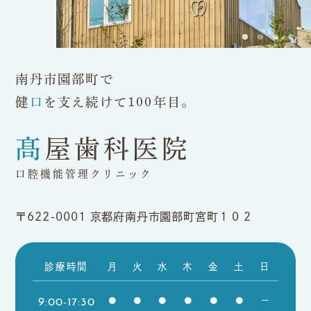
南丹市園部町で
健
口
を支え続けて100年目。
髙屋歯科医院
口腔機能管理クリニック
〒622-0001
京都府南丹市園部町宮町１０２
診療時間
月
火
水
木
金
土
日
9:00-17:30
●
●
●
●
●
●
ー