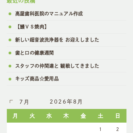
最近の投稿
髙屋歯科医院のマニュアル作成
【鰻ＶＳ焼肉】
新しい超音波洗浄器を お迎えしました
歯と口の健康週間
スタッフの仲間達と 観戦してきました
キッズ商品☆愛用品
2026年8月
7月
月
火
水
木
金
土
日
1
2