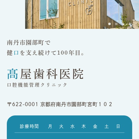
南丹市園部町で
健
口
を支え続けて100年目。
髙屋歯科医院
口腔機能管理クリニック
〒622-0001
京都府南丹市園部町宮町１０２
診療時間
月
火
水
木
金
土
日