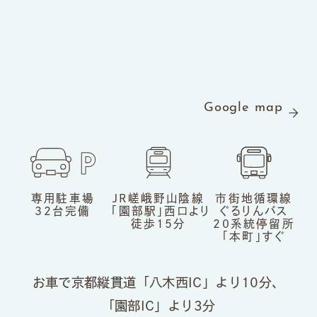
Google map
専用駐車場
JR嵯峨野山陰線
市街地循環線
32台完備
「園部駅」
西口より
ぐるりんバス
徒歩15分
20系統
停留所
「本町」すぐ
お車で京都縦貫道「八木西IC」より10分、
「園部IC」より3分