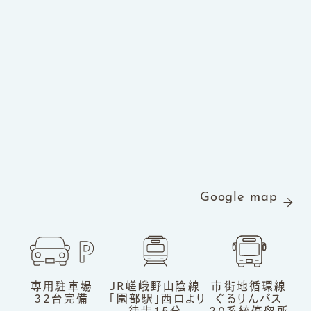
Google map
専用駐車場
JR嵯峨野山陰線
市街地循環線
32台完備
「園部駅」
西口より
ぐるりんバス
徒歩15分
20系統
停留所