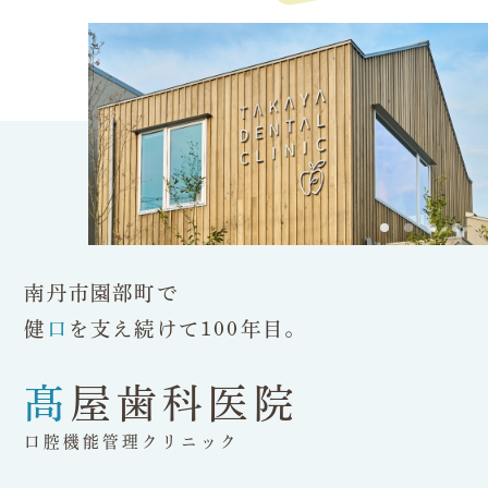
南丹市園部町で
健
口
を支え続けて100年目。
髙屋歯科医院
口腔機能管理クリニック